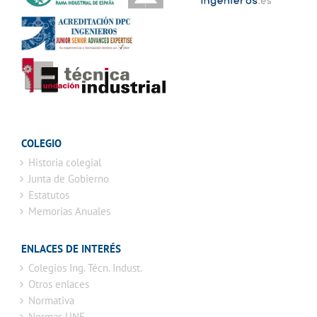
COLEGIO
Historia colegial
Junta de Gobierno
Estatutos
Memorias Anuales
ENLACES DE INTERÉS
Colegios Ing. Técn. Indust.
Otros enlaces
Normativa
Normas UNE