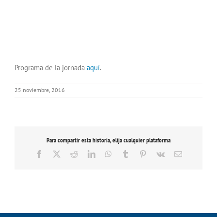
Programa de la jornada
aquí
.
25 noviembre, 2016
Para compartir esta historia, elija cualquier plataforma
Facebook
X
Reddit
LinkedIn
WhatsApp
Tumblr
Pinterest
Vk
Correo
electrónico