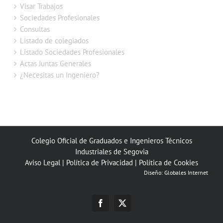
Visar Trabajos
Sociedades Profesionales
Consultas
Listado de colegiados
Listado Sociedades Profesionales
Actas Juntas Generales
¿Necesitas un Ingeniero?
Colegio Oficial de Graduados e Ingenieros Técnicos
Industriales de Segovia
Aviso Legal
|
Política de Privacidad
|
Política de Cookies
Diseño:
Globales Internet
Facebook
X