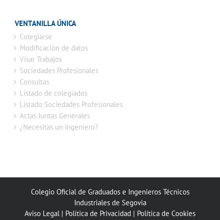
VENTANILLA ÚNICA
Colegiarse
Modificación de datos
Visar Trabajos
Sociedades Profesionales
Consultas
Listado de colegiados
Listado Sociedades Profesionales
Actas Juntas Generales
¿Necesitas un Ingeniero?
Colegio Oficial de Graduados e Ingenieros Técnicos
Industriales de Segovia
Aviso Legal
|
Política de Privacidad
|
Política de Cookies