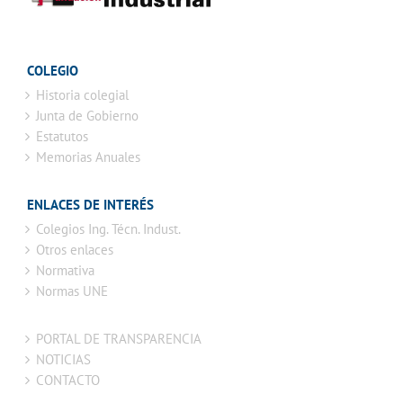
COLEGIO
Historia colegial
Junta de Gobierno
Estatutos
Memorias Anuales
ENLACES DE INTERÉS
Colegios Ing. Técn. Indust.
Otros enlaces
Normativa
Normas UNE
PORTAL DE TRANSPARENCIA
NOTICIAS
CONTACTO