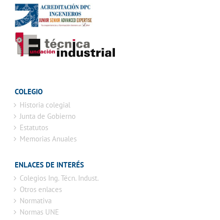
COLEGIO
Historia colegial
Junta de Gobierno
Estatutos
Memorias Anuales
ENLACES DE INTERÉS
Colegios Ing. Técn. Indust.
Otros enlaces
Normativa
Normas UNE