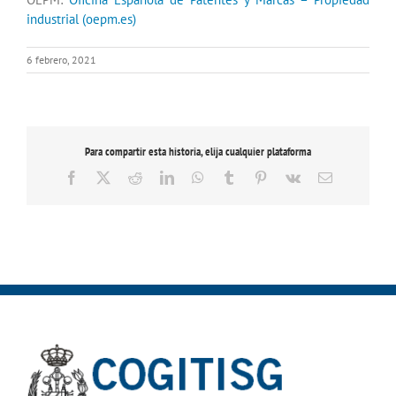
industrial (oepm.es)
6 febrero, 2021
Para compartir esta historia, elija cualquier plataforma
Facebook
X
Reddit
LinkedIn
WhatsApp
Tumblr
Pinterest
Vk
Correo
electrónico