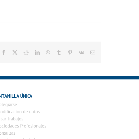
Facebook
X
Reddit
LinkedIn
WhatsApp
Tumblr
Pinterest
Vk
Correo
electrónico
NTANILLA ÚNICA
olegiarse
odificación de datos
isar Trabajos
ociedades Profesionales
onsultas