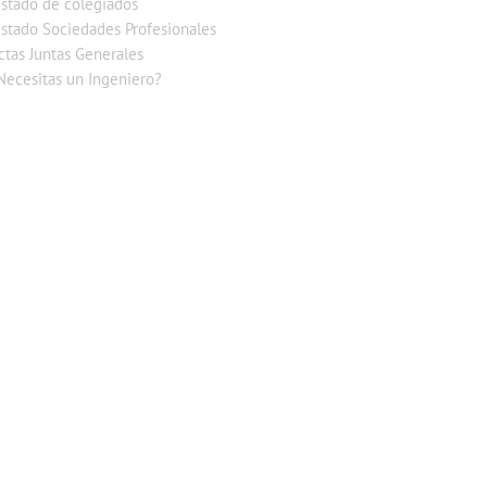
istado de colegiados
istado Sociedades Profesionales
ctas Juntas Generales
Necesitas un Ingeniero?