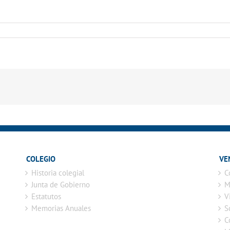
COLEGIO
VE
Historia colegial
C
Junta de Gobierno
M
Estatutos
V
Memorias Anuales
S
C