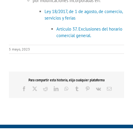
por modificaciones incorporadas en:
Ley 18/2017, de 1 de agosto, de comercio,
servicios y ferias
Artículo 37. Exclusiones del horario
comercial general.
5 mayo, 2023
Para compartir esta historia, elija cualquier plataforma
Facebook
X
Reddit
LinkedIn
WhatsApp
Tumblr
Pinterest
Vk
Correo
electrónico