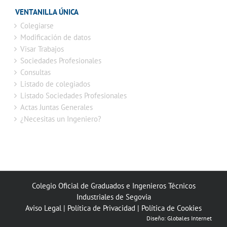
VENTANILLA ÚNICA
Colegiarse
Modificación de datos
Visar Trabajos
Sociedades Profesionales
Consultas
Listado de colegiados
Listado Sociedades Profesionales
Actas Juntas Generales
¿Necesitas un Ingeniero?
Colegio Oficial de Graduados e Ingenieros Técnicos
Industriales de Segovia
Aviso Legal
|
Política de Privacidad
|
Política de Cookies
Diseño:
Globales Internet