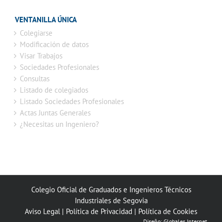
VENTANILLA ÚNICA
Colegiarse
Modificación de datos
Visar Trabajos
Sociedades Profesionales
Consultas
Listado de colegiados
Listado Sociedades Profesionales
Actas Juntas Generales
¿Necesitas un Ingeniero?
Colegio Oficial de Graduados e Ingenieros Técnicos
Industriales de Segovia
Aviso Legal
|
Política de Privacidad
|
Política de Cookies
Diseño:
Globales Internet