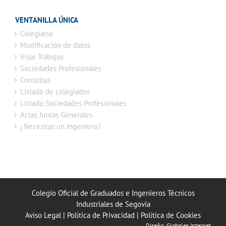
VENTANILLA ÚNICA
Colegiarse
Modificación de datos
Visar Trabajos
Sociedades Profesionales
Consultas
Listado de colegiados
Listado Sociedades Profesionales
Actas Juntas Generales
¿Necesitas un Ingeniero?
Colegio Oficial de Graduados e Ingenieros Técnicos
Industriales de Segovia
Aviso Legal
|
Política de Privacidad
|
Política de Cookies
Diseño:
Globales Internet