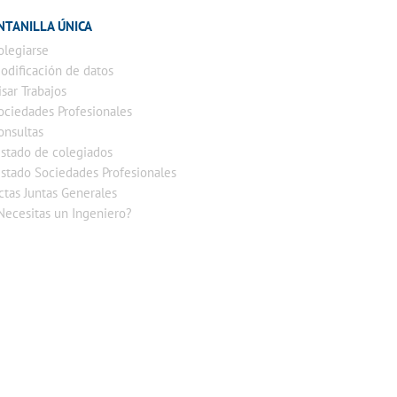
NTANILLA ÚNICA
olegiarse
odificación de datos
isar Trabajos
ociedades Profesionales
onsultas
istado de colegiados
istado Sociedades Profesionales
ctas Juntas Generales
Necesitas un Ingeniero?