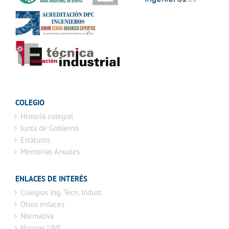
COLEGIO
Historia colegial
Junta de Gobierno
Estatutos
Memorias Anuales
ENLACES DE INTERÉS
Colegios Ing. Técn. Indust.
Otros enlaces
Normativa
Normas UNE