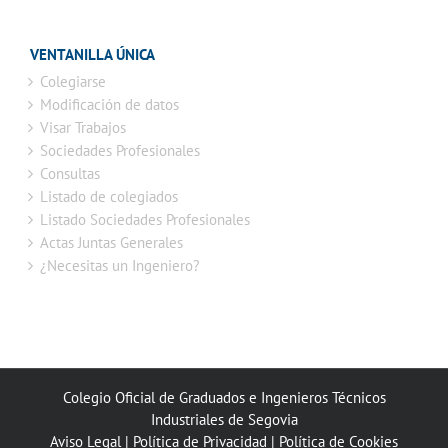
VENTANILLA ÚNICA
Colegiarse
Modificación de datos
Visar Trabajos
Sociedades Profesionales
Consultas
Listado de colegiados
Listado Sociedades Profesionales
Actas Juntas Generales
¿Necesitas un Ingeniero?
Colegio Oficial de Graduados e Ingenieros Técnicos
Industriales de Segovia
Aviso Legal
|
Política de Privacidad
|
Política de Cookies