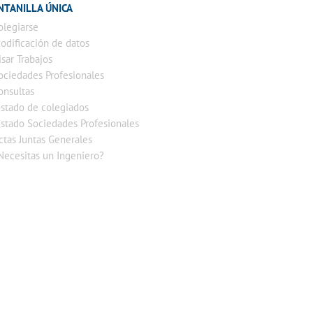
NTANILLA ÚNICA
olegiarse
odificación de datos
isar Trabajos
ociedades Profesionales
onsultas
istado de colegiados
istado Sociedades Profesionales
ctas Juntas Generales
Necesitas un Ingeniero?