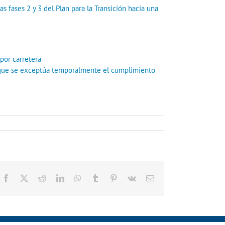
s fases 2 y 3 del Plan para la Transición hacia una
por carretera
la que se exceptúa temporalmente el cumplimiento
Facebook
X
Reddit
LinkedIn
WhatsApp
Tumblr
Pinterest
Vk
Correo
electrónico