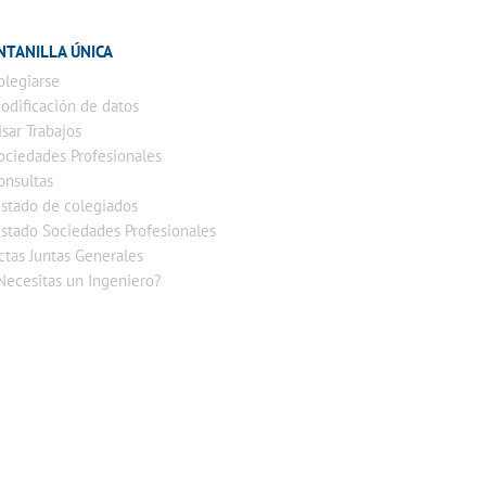
NTANILLA ÚNICA
olegiarse
odificación de datos
isar Trabajos
ociedades Profesionales
onsultas
istado de colegiados
istado Sociedades Profesionales
ctas Juntas Generales
Necesitas un Ingeniero?