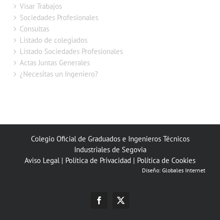
Visar Trabajos
Sociedades Profesionales
Consultas
Listado de colegiados
Listado Sociedades Profesionales
Actas Juntas Generales
¿Necesitas un Ingeniero?
Colegio Oficial de Graduados e Ingenieros Técnicos
Industriales de Segovia
Aviso Legal
|
Política de Privacidad
|
Política de Cookies
Diseño:
Globales Internet
Facebook
X