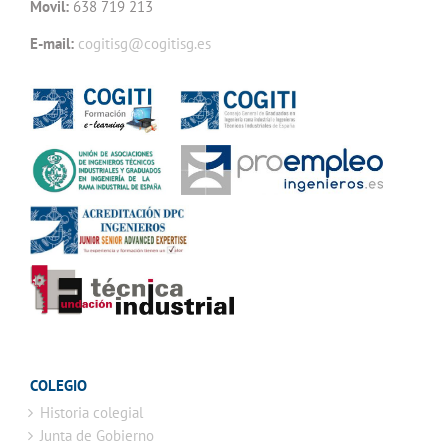
Movil:
638 719 213
E-mail:
cogitisg@cogitisg.es
COLEGIO
Historia colegial
Junta de Gobierno