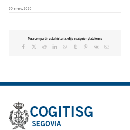
30 enero, 2020
Para compartir esta historia, elija cualquier plataforma
Facebook
X
Reddit
LinkedIn
WhatsApp
Tumblr
Pinterest
Vk
Correo
electrónico