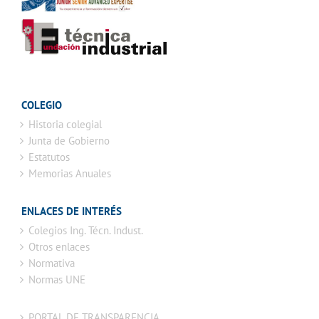
COLEGIO
Historia colegial
Junta de Gobierno
Estatutos
Memorias Anuales
ENLACES DE INTERÉS
Colegios Ing. Técn. Indust.
Otros enlaces
Normativa
Normas UNE
PORTAL DE TRANSPARENCIA