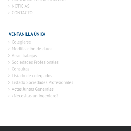
NOTICIAS
CONTACTO
VENTANILLA ÚNICA
Colegiarse
Modificación de datos
Visar Trabajos
Sociedades Profesionales
Consultas
Listado de colegiados
Listado Sociedades Profesionales
Actas Juntas Generales
¿Necesitas un Ingeniero?