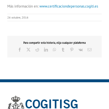
Más información en:
www.certificaciondepersonas.cogiti.es
26 octubre, 2016
Para compartir esta historia, elija cualquier plataforma
Facebook
X
Reddit
LinkedIn
WhatsApp
Tumblr
Pinterest
Vk
Correo
electrónico