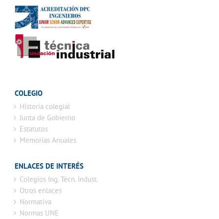
COLEGIO
Historia colegial
Junta de Gobierno
Estatutos
Memorias Anuales
ENLACES DE INTERÉS
Colegios Ing. Técn. Indust.
Otros enlaces
Normativa
Normas UNE