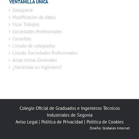
VENTANILLA ÚNICA
Colegiarse
Modificación de datos
Visar Trabajos
Sociedades Profesionales
Consultas
Listado de colegiados
Listado Sociedades Profesionales
Actas Juntas Generales
¿Necesitas un Ingeniero?
Colegio Oficial de Graduados e Ingenieros Técnicos
Industriales de Segovia
Aviso Legal
|
Política de Privacidad
|
Política de Cookies
Diseño:
Globales Internet