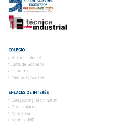
COLEGIO
Historia colegial
Junta de Gobierno
Estatutos
Memorias Anuales
ENLACES DE INTERÉS
Colegios Ing. Técn. Indust.
Otros enlaces
Normativa
Normas UNE