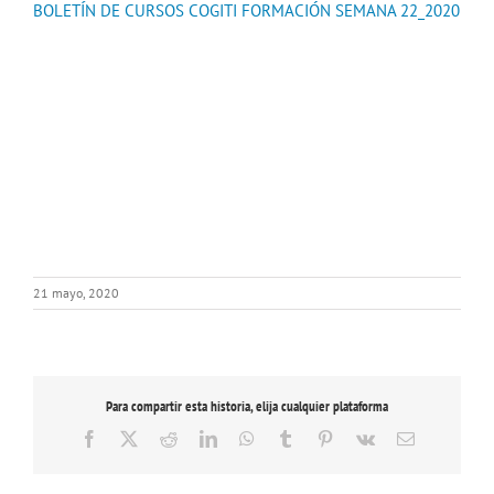
BOLETÍN DE CURSOS COGITI FORMACIÓN SEMANA 22_2020
21 mayo, 2020
Para compartir esta historia, elija cualquier plataforma
Facebook
X
Reddit
LinkedIn
WhatsApp
Tumblr
Pinterest
Vk
Correo
electrónico