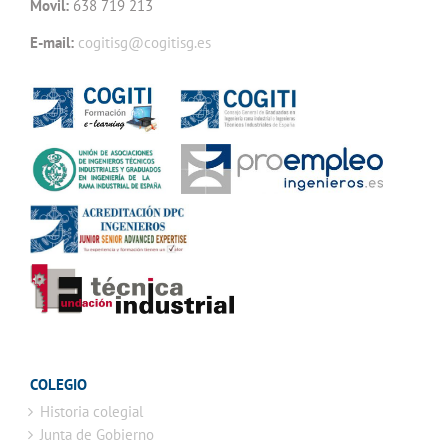
Movil:
638 719 213
E-mail:
cogitisg@cogitisg.es
COLEGIO
Historia colegial
Junta de Gobierno