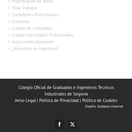
Modificación de datos
Visar Trabajos
Sociedades Profesionales
Consultas
Listado de colegiados
Listado Sociedades Profesionales
Actas Juntas Generales
¿Necesitas un Ingeniero?
Colegio Oficial de Graduados e Ingenieros Técnicos
Industriales de Segovia
Aviso Legal
|
Política de Privacidad
|
Política de Cookies
Diseño:
Globales Internet
Facebook
X