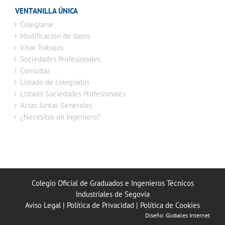
VENTANILLA ÚNICA
Colegiarse
Modificación de datos
Visar Trabajos
Sociedades Profesionales
Consultas
Listado de colegiados
Listado Sociedades Profesionales
Actas Juntas Generales
¿Necesitas un Ingeniero?
Colegio Oficial de Graduados e Ingenieros Técnicos
Industriales de Segovia
Aviso Legal
|
Política de Privacidad
|
Política de Cookies
Diseño:
Globales Internet