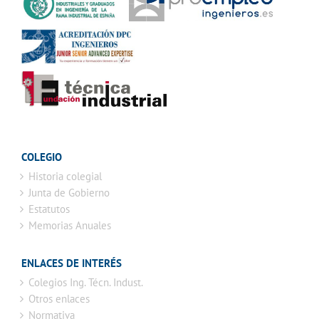
COLEGIO
Historia colegial
Junta de Gobierno
Estatutos
Memorias Anuales
ENLACES DE INTERÉS
Colegios Ing. Técn. Indust.
Otros enlaces
Normativa