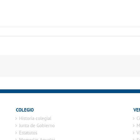
COLEGIO
VE
Historia colegial
C
Junta de Gobierno
M
Estatutos
V
Memorias Anuales
S