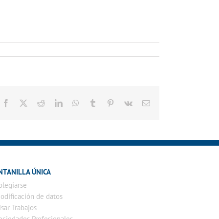
Facebook
X
Reddit
LinkedIn
WhatsApp
Tumblr
Pinterest
Vk
Correo
electrónico
NTANILLA ÚNICA
olegiarse
odificación de datos
isar Trabajos
ociedades Profesionales