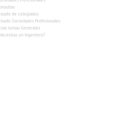
onsultas
istado de colegiados
istado Sociedades Profesionales
ctas Juntas Generales
Necesitas un Ingeniero?