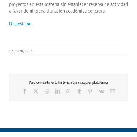
proyectos en esta matería sin establecer reserva de actividad
a favor de ninguna titulación académica concreta.
Disposición.
16 mayo, 2014
Para compartir esta historia, elija cualquier plataforma
Facebook
X
Reddit
LinkedIn
WhatsApp
Tumblr
Pinterest
Vk
Correo
electrónico