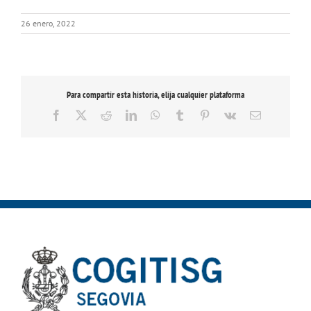
26 enero, 2022
Para compartir esta historia, elija cualquier plataforma
Facebook
X
Reddit
LinkedIn
WhatsApp
Tumblr
Pinterest
Vk
Correo
electrónico