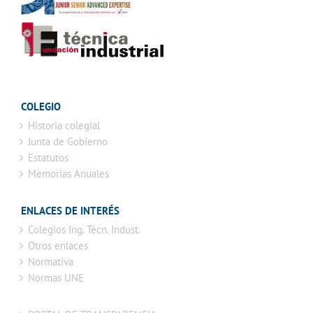
COLEGIO
Historia colegial
Junta de Gobierno
Estatutos
Memorias Anuales
ENLACES DE INTERÉS
Colegios Ing. Técn. Indust.
Otros enlaces
Normativa
Normas UNE