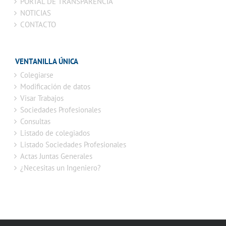
PORTAL DE TRANSPARENCIA
NOTICIAS
CONTACTO
VENTANILLA ÚNICA
Colegiarse
Modificación de datos
Visar Trabajos
Sociedades Profesionales
Consultas
Listado de colegiados
Listado Sociedades Profesionales
Actas Juntas Generales
¿Necesitas un Ingeniero?