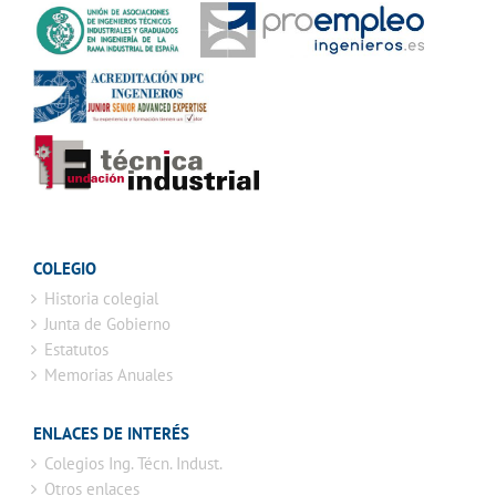
COLEGIO
Historia colegial
Junta de Gobierno
Estatutos
Memorias Anuales
ENLACES DE INTERÉS
Colegios Ing. Técn. Indust.
Otros enlaces