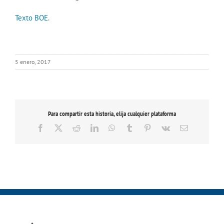
Texto BOE
.
5 enero, 2017
Para compartir esta historia, elija cualquier plataforma
Facebook
X
Reddit
LinkedIn
WhatsApp
Tumblr
Pinterest
Vk
Correo
electrónico