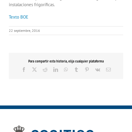
instalaciones frigoríficas.
Texto BOE
22 septiembre, 2016
Para compartir esta historia, elija cualquier plataforma
Facebook
X
Reddit
LinkedIn
WhatsApp
Tumblr
Pinterest
Vk
Correo
electrónico