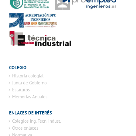
COLEGIO
Historia colegial
Junta de Gobierno
Estatutos
Memorias Anuales
ENLACES DE INTERÉS
Colegios Ing. Técn. Indust.
Otros enlaces
Normativa