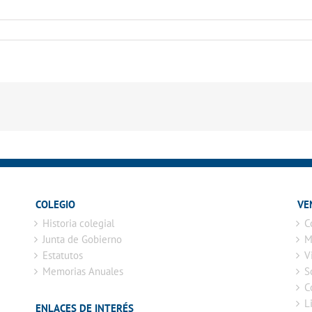
COLEGIO
VE
Historia colegial
C
Junta de Gobierno
M
Estatutos
V
Memorias Anuales
S
C
L
ENLACES DE INTERÉS