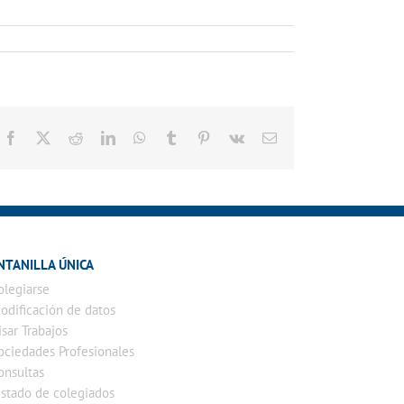
Facebook
X
Reddit
LinkedIn
WhatsApp
Tumblr
Pinterest
Vk
Correo
electrónico
NTANILLA ÚNICA
olegiarse
odificación de datos
isar Trabajos
ociedades Profesionales
onsultas
istado de colegiados