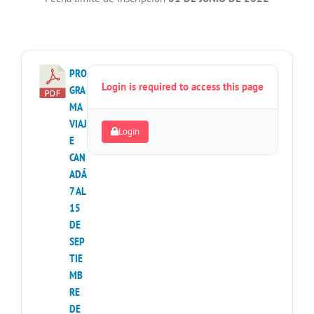
PRO
Login is required to access this page
GRA
MA
VIAJ
Login
E
CAN
ADÁ
7 AL
15
DE
SEP
TIE
MB
RE
DE