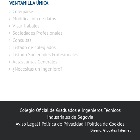
VENTANILLA ÚNICA
Colegiarse
Modificación de datos
Visar Trabajos
Sociedades Profesionales
Consultas
Listado de colegiados
Listado Sociedades Profesionales
Actas Juntas Generales
¿Necesitas un Ingeniero?
Colegio Oficial de Graduados e Ingenieros Técnicos
Industriales de Segovia
Aviso Legal
|
Política de Privacidad
|
Política de Cookies
Diseño:
Globales Internet